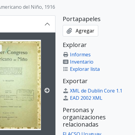
Americano del Niño, 1916
Portapapeles
Agregar
on title displayed in the following carousel. Clicking any ima
Explorar
Informes
Inventario
Explorar lista
Exportar
 Niño, la Niña y Adolescentes
XML de Dublin Core 1.1
EAD 2002 XML
Personas y
organizaciones
relacionadas
FLACSO Uruguay