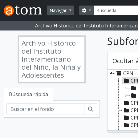
Skip to main content
Buscar
Opciones de búsqueda
Navegar
Archivo Histórico del Instituto Interameric
Subfon
Archivo Histórico
del Instituto
Interamericano
Ocultar 
del Niño, la Niña y
CPN - 
Adolescentes
CPN
Búsqueda rápida
CPN
Buscar
CPN
CPN
CP
CPN