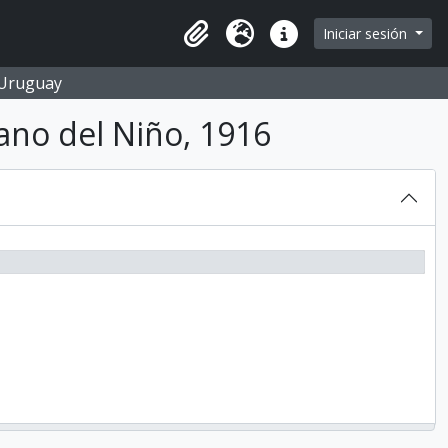
Iniciar sesión
Portapapeles
Idioma
Enlaces rápidos
O Uruguay
ano del Niño, 1916