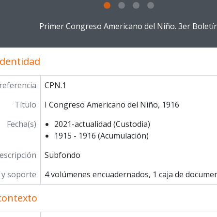
g this description title link will open the description view pag
Primer Congreso Americano del Niño. 3er Boletí
identidad
referencia
CPN.1
Título
I Congreso Americano del Niño, 1916
Fecha(s)
2021-actualidad (Custodia)
1915 - 1916 (Acumulación)
escripción
Subfondo
y soporte
4 volúmenes encuadernados, 1 caja de documen
contexto