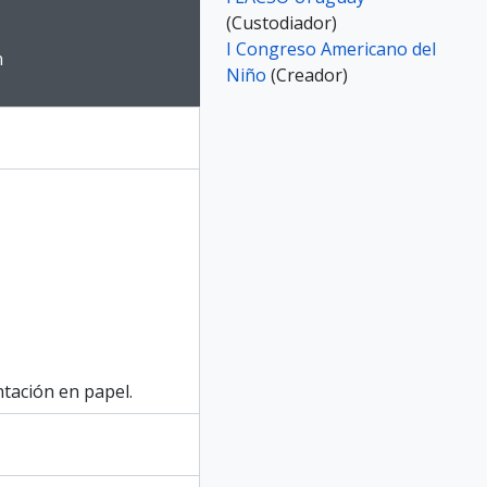
(Custodiador)
e for this digital object. Advancing the carousel above will upd
I Congreso Americano del
n
Niño
(Creador)
tación en papel.