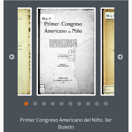
CPN.12 - XII Congreso Panamericano del Niño
CPN.13 - XIII Congreso Panamericano del Niño
Changing the current slide of this carousel will chan
CPN.14 - XIV Congreso Panamericano del Niño
CPN.15 - XV Congreso Panamericano del Niño
CPN.16 - XVI Congreso Panamericano del Niño
CPN.17 - XVII Congreso Panamericano del Niño
CPN.18 - XVIII Congreso Panamericano del Niño
CPN.0 - Documentación Asociada al Congreso Panamericano del Niño, la Niña y Adolescentes
Clicking this description title link will open the desc
Primer Congreso Americano del Niño. 3er
Boletín