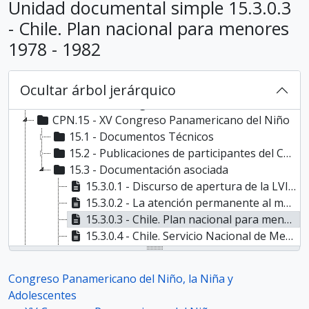
Unidad documental simple 15.3.0.3
CPN.8 - VIII Congreso Panamericano del Niño, 1942
CPN.9 - IX Congreso Panamericano del Niño
- Chile. Plan nacional para menores
CPN.10 - X Congreso Panamericano del Niño
1978 - 1982
CPN.11 - XI Congreso Panamericano del Niño
CPN.12 - XII Congreso Panamericano del Niño
CPN.13 - XIII Congreso Panamericano del Niño
Ocultar árbol jerárquico
CPN.14 - XIV Congreso Panamericano del Niño
CPN.15 - XV Congreso Panamericano del Niño
15.1 - Documentos Técnicos
15.2 - Publicaciones de participantes del Congreso
15.3 - Documentación asociada
15.3.0.1 - Discurso de apertura de la LVII Reunión del Consejo Directivo del IIN
15.3.0.2 - La atención permanente al menor en Chile
15.3.0.3 - Chile. Plan nacional para menores 1978 - 1982
15.3.0.4 - Chile. Servicio Nacional de Menores. Ley orgánica
15.3.0.5 - Chile. Servicio Nacional de Menores. Reglamento
CPN.16 - XVI Congreso Panamericano del Niño
Congreso Panamericano del Niño, la Niña y
CPN.17 - XVII Congreso Panamericano del Niño
Adolescentes
CPN.18 - XVIII Congreso Panamericano del Niño