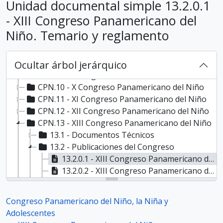
Unidad documental simple 13.2.0.1
CPN.3 - III Congreso Americano del Niño, 1922
CPN.4 - IV Congreso Panamericano del Niño, 1924
- XIII Congreso Panamericano del
CPN.5 - V Congreso Panamericano del Niño, 1927
Niño. Temario y reglamento
CPN.6 - VI Congreso Panamericano del Niño, 1930
CPN.7 - VII Congreso Panamericano del Niño, 1935
CPN.8 - VIII Congreso Panamericano del Niño, 1942
Ocultar árbol jerárquico
CPN.9 - IX Congreso Panamericano del Niño
CPN.10 - X Congreso Panamericano del Niño
CPN.11 - XI Congreso Panamericano del Niño
CPN.12 - XII Congreso Panamericano del Niño
CPN.13 - XIII Congreso Panamericano del Niño
13.1 - Documentos Técnicos
13.2 - Publicaciones del Congreso
13.2.0.1 - XIII Congreso Panamericano del Niño. Temario y reglamento
13.2.0.2 - XIII Congreso Panamericano del Niño. Programa provisional
13.2.0.3 - XIII Congreso Panamericano del niño. Recomendaciones. [Carta de Población de Quito]
13.2.0.4 - Population Charter of Quito. Recommendations. XIII Pan-American Child Congress
Congreso Panamericano del Niño, la Niña y
13.3 - Publicaciones de participantes del Congreso
Adolescentes
CPN.14 - XIV Congreso Panamericano del Niño