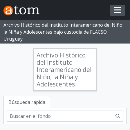
Skip to main content
Togg
Archivo Histórico del Instituto Interamericano del Niño,
la Niña y Adolescentes bajo custodia de FLACSO
Uruguay
Archivo Histórico
del Instituto
Interamericano del
Niño, la Niña y
Adolescentes
Búsqueda rápida
CPN - Congreso Panamericano del Niño, la Niña y Adolescentes
Busc
CPN.1 - I Congreso Americano del Niño, 1916
CPN.2 - II Congreso Americano del Niño, 1919