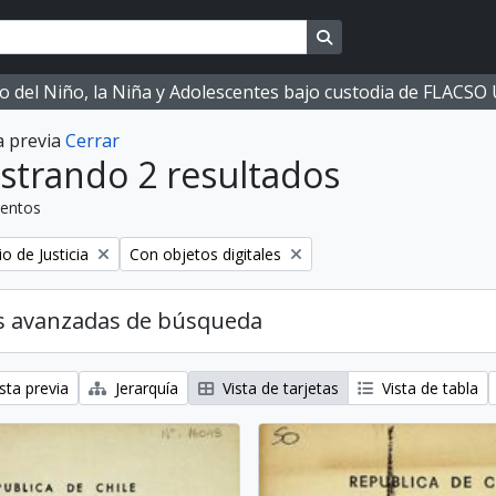
Search in browse page
ano del Niño, la Niña y Adolescentes bajo custodia de FLACS
a previa
Cerrar
strando 2 resultados
entos
Eliminar filtro:
io de Justicia
Con objetos digitales
s avanzadas de búsqueda
sta previa
Jerarquía
Vista de tarjetas
Vista de tabla