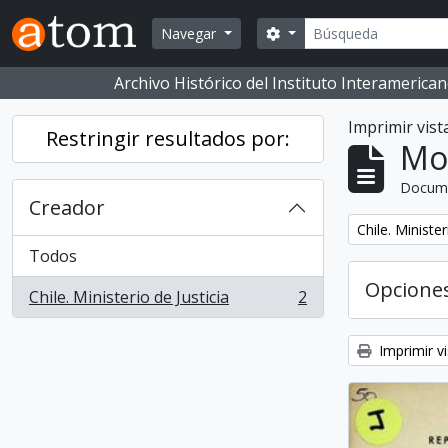
Skip to main content
Buscar
Opciones de búsqueda
Navegar
Archivo Histórico del Instituto Interameric
Imprimir vist
Restringir resultados por:
Mo
Docum
Creador
Eliminar filtro:
Chile. Minister
Todos
Opcione
Chile. Ministerio de Justicia
2
, 2 resultados
Imprimir vi