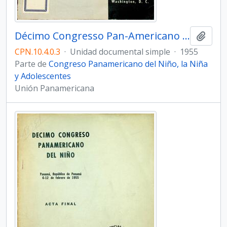
Décimo Congresso Pan-Americano da Criança. Ata final
Añadi
CPN.10.4.0.3
·
Unidad documental simple
·
1955
Parte de
Congreso Panamericano del Niño, la Niña
y Adolescentes
Unión Panamericana