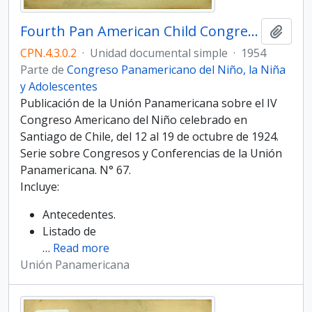
Fourth Pan American Child Congress. Final Act
Añadi
CPN.4.3.0.2
·
Unidad documental simple
·
1954
Parte de
Congreso Panamericano del Niño, la Niña
y Adolescentes
Publicación de la Unión Panamericana sobre el IV
Congreso Americano del Niño celebrado en
Santiago de Chile, del 12 al 19 de octubre de 1924.
Serie sobre Congresos y Conferencias de la Unión
Panamericana. N° 67.
Incluye:
Antecedentes.
Listado de
…
Read more
Unión Panamericana