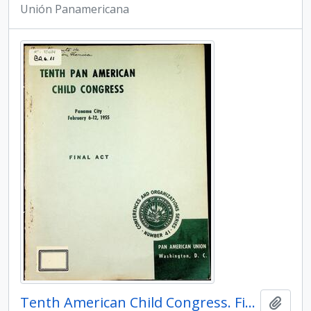
Unión Panamericana
Tenth American Child Congress. Final Act
Añadi