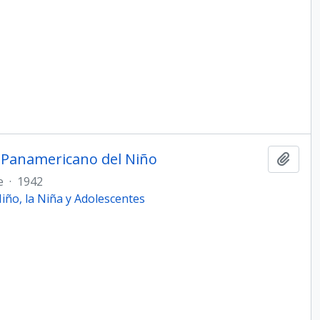
o Panamericano del Niño
Añadi
e
·
1942
ño, la Niña y Adolescentes