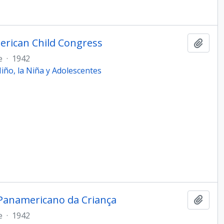
erican Child Congress
Añadi
e
·
1942
ño, la Niña y Adolescentes
 Panamericano da Criança
Añadi
e
·
1942