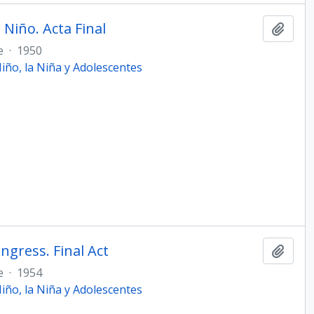
Niño. Acta Final
Añadi
e
·
1950
ño, la Niña y Adolescentes
gress. Final Act
Añadi
e
·
1954
ño, la Niña y Adolescentes