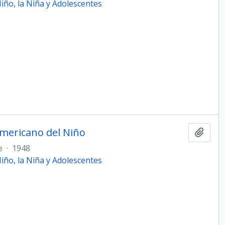
ño, la Niña y Adolescentes
americano del Niño
Añadi
e
·
1948
ño, la Niña y Adolescentes