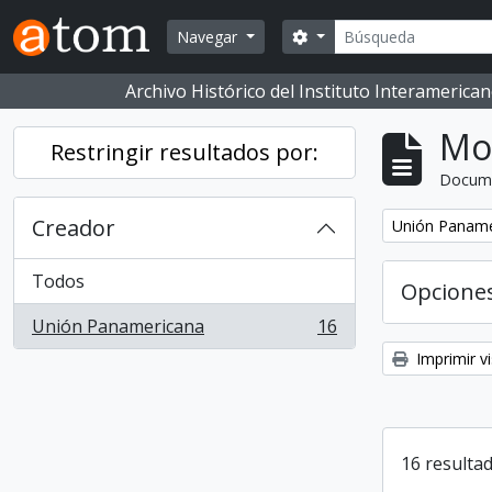
Skip to main content
Buscar
Opciones de búsqueda
Navegar
Archivo Histórico del Instituto Interameric
Mo
Restringir resultados por:
Docum
Creador
Eliminar filtro:
Unión Paname
Todos
Opcione
Unión Panamericana
16
, 16 resultados
Imprimir vi
16 resultad