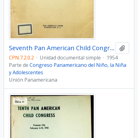
Seventh Pan American Child Congress. Final Act
Añadi
CPN.7.2.0.2
·
Unidad documental simple
·
1954
Parte de
Congreso Panamericano del Niño, la Niña
y Adolescentes
Unión Panamericana