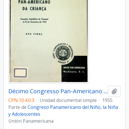
Décimo Congresso Pan-Americano da Criança. Ata final
Añadi
CPN.10.4.0.3
·
Unidad documental simple
·
1955
Parte de
Congreso Panamericano del Niño, la Niña
y Adolescentes
Unión Panamericana