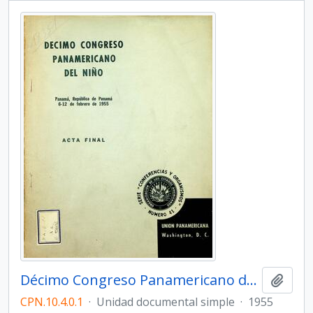
Décimo Congreso Panamericano del Niño. Acta final
Añadi
CPN.10.4.0.1
·
Unidad documental simple
·
1955