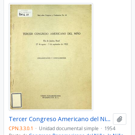
Tercer Congreso Americano del Niño. Organización y conclusiones
Añadi
CPN.3.3.0.1
·
Unidad documental simple
·
1954