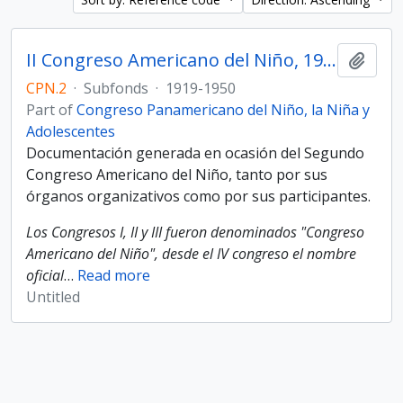
II Congreso Americano del Niño, 1919
Add t
CPN.2
·
Subfonds
·
1919-1950
Part of
Congreso Panamericano del Niño, la Niña y
Adolescentes
Documentación generada en ocasión del Segundo
Congreso Americano del Niño, tanto por sus
órganos organizativos como por sus participantes.
Los Congresos I, II y III fueron denominados "Congreso
Americano del Niño", desde el IV congreso el nombre
oficial
…
Read more
Untitled