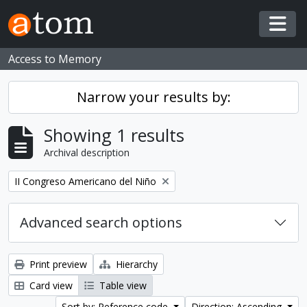
Skip to main content
Togg
Access to Memory
Narrow your results by:
Showing 1 results
Archival description
Remove filter:
II Congreso Americano del Niño
Advanced search options
Print preview
Hierarchy
Card view
Table view
Sort by: Reference code
Direction: Ascending