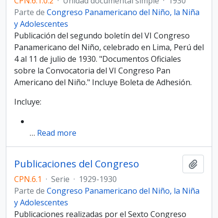
CPN.6.1.0.2
·
Unidad documental simple
·
1930
Parte de
Congreso Panamericano del Niño, la Niña
y Adolescentes
Publicación del segundo boletín del VI Congreso
Panamericano del Niño, celebrado en Lima, Perú del
4 al 11 de julio de 1930. "Documentos Oficiales
sobre la Convocatoria del VI Congreso Pan
Americano del Niño." Incluye Boleta de Adhesión.
Incluye:
…
Read more
Publicaciones del Congreso
Añadi
CPN.6.1
·
Serie
·
1929-1930
Parte de
Congreso Panamericano del Niño, la Niña
y Adolescentes
Publicaciones realizadas por el Sexto Congreso