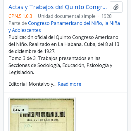
Actas y Trabajos del Quinto Congreso Panamericano del Niño. Tomo III
Añadi
CPN.5.1.0.3
·
Unidad documental simple
·
1928
Parte de
Congreso Panamericano del Niño, la Niña
y Adolescentes
Publicación oficial del Quinto Congreso Americano
del Niño. Realizado en La Habana, Cuba, del 8 al 13
de diciembre de 1927.
Tomo 3 de 3. Trabajos presentados en las
Secciones de Sociología, Educación, Psicología y
Legislación.
Editorial: Montalvo y
…
Read more