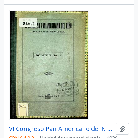
VI Congreso Pan Americano del Niño. Boletín N° 2
Añadi