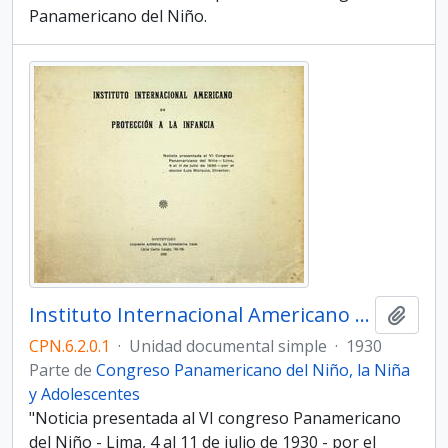
Panamericano del Niño.
Instituto Internacional Americano de Protección a la Infancia. [Noticia presentada al VI Congreso Panamericano del Niño]
Añadi
CPN.6.2.0.1
·
Unidad documental simple
·
1930
Parte de
Congreso Panamericano del Niño, la Niña
y Adolescentes
"Noticia presentada al VI congreso Panamericano
del Niño - Lima, 4 al 11 de julio de 1930 - por el